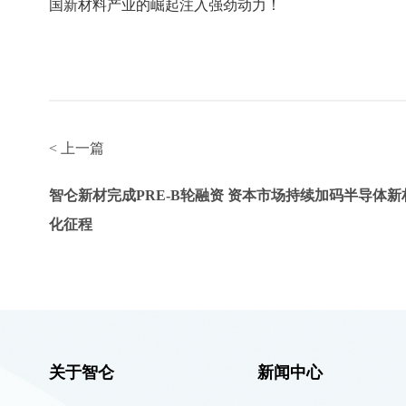
国新材料产业的崛起注入强劲动力！
< 上一篇
智仑新材完成PRE-B轮融资 资本市场持续加码半导体
化征程
关于智仑
新闻中心