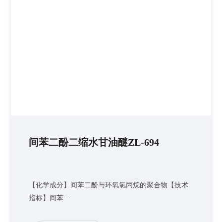
间苯二酚二缩水甘油醚ZL-694
【化学成分】间苯二酚与环氧氯丙烷的聚合物【技术
指标】间苯···