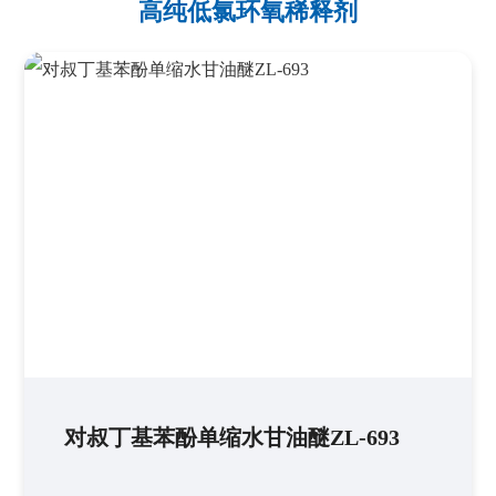
高纯低氯环氧稀释剂
对叔丁基苯酚单缩水甘油醚ZL-693