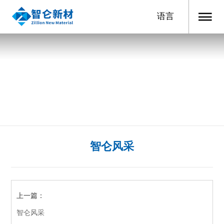
语言
智仑风采
智仑风采
上一篇：
智仑风采