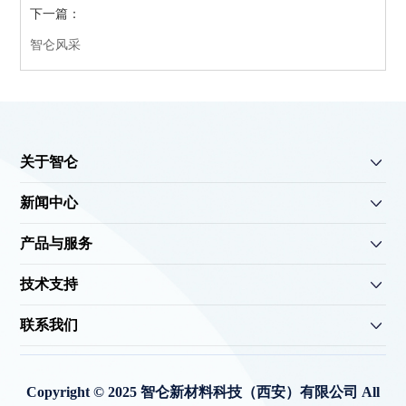
下一篇：
智仑风采
关于智仑
新闻中心
产品与服务
技术支持
联系我们
Copyright © 2025 智仑新材料科技（西安）有限公司 All