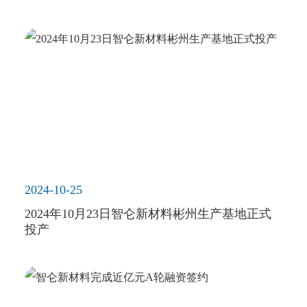
2024-10-25
2024年10月23日智仑新材料彬州生产基地正式
投产