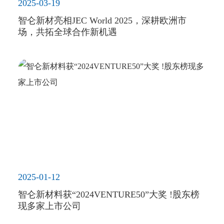
2025-03-19
智仑新材亮相JEC World 2025，深耕欧洲市
场，共拓全球合作新机遇
2025-01-12
智仑新材料获“2024VENTURE50”大奖 !股东榜
现多家上市公司