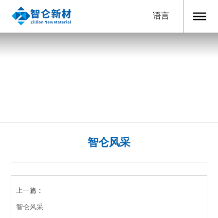
语言
智仑风采
智仑风采
上一篇：
智仑风采