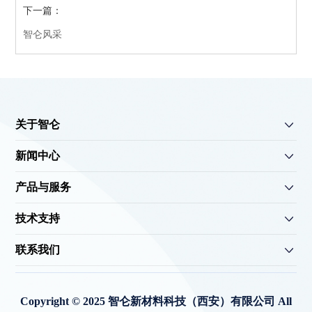
下一篇：
智仑风采
关于智仑
新闻中心
产品与服务
技术支持
联系我们
Copyright © 2025 智仑新材料科技（西安）有限公司 All